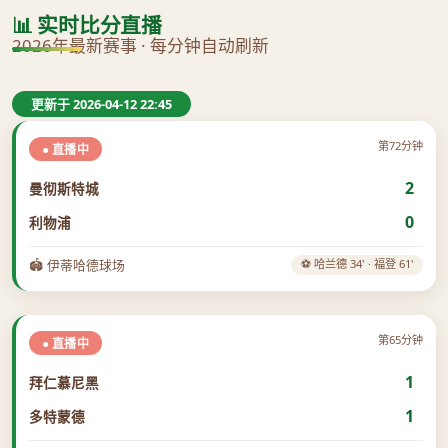
📊 实时比分直播
2026年最新赛事 · 每分钟自动刷新
更新于 2026-04-12 22:45
第72分钟
● 直播中
2
曼彻斯特城
0
利物浦
🏟 伊蒂哈德球场
⚽ 哈兰德 34' · 福登 61'
第65分钟
● 直播中
1
拜仁慕尼黑
1
多特蒙德