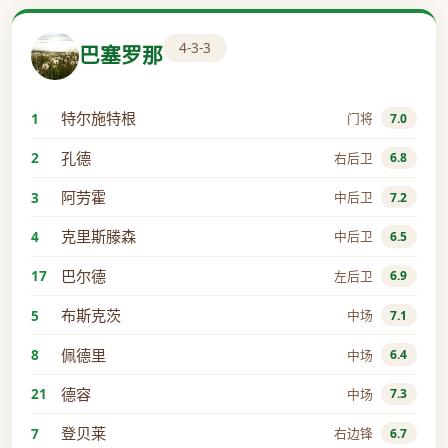
4-3-3
巴塞罗那
特尔施特根
1
门将
7.0
孔德
2
右后卫
6.8
阿劳霍
3
中后卫
7.2
克里斯滕森
4
中后卫
6.5
巴尔德
17
左后卫
6.9
布斯克茨
5
中场
7.1
佩德里
8
中场
6.4
德容
21
中场
7.3
登贝莱
7
右边锋
6.7