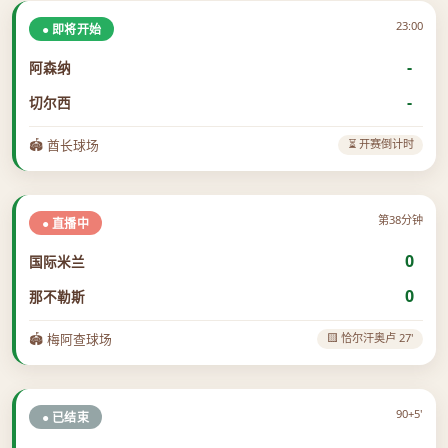
23:00
● 即将开始
-
阿森纳
-
切尔西
🏟 酋长球场
⏳ 开赛倒计时
第38分钟
● 直播中
0
国际米兰
0
那不勒斯
🏟 梅阿查球场
🟨 恰尔汗奥卢 27'
90+5'
● 已结束