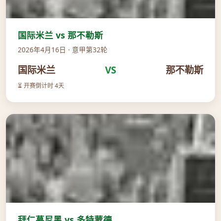
国际米兰 vs 那不勒斯
2026年4月16日 · 意甲第32轮
国际米兰
VS
那不勒斯
⏳ 开赛倒计时 4天
拜仁慕尼黑 vs 多特蒙德