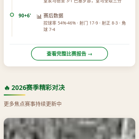
皇家马德里 3-1 巴塞罗那，皇马全取三分
📊
赛后数据
90+6'
控球率 54%-46% · 射门 17-9 · 射正 8-3 · 角
球 7-4
查看完整比赛报告 →
🔥 2026赛季精彩对决
更多焦点赛事持续更新中